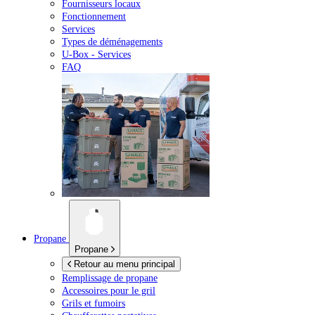
Fournisseurs locaux
Fonctionnement
Services
Types de déménagements
U-Box -
Services
FAQ
Propane
Propane
Retour au menu principal
Remplissage de propane
Accessoires pour le gril
Grils et fumoirs