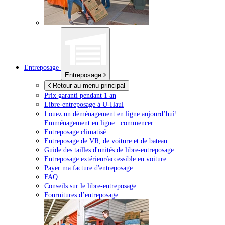
Entreposage
Entreposage
Retour au menu principal
Prix garanti pendant 1 an
Libre-entreposage à
U-Haul
Louez un déménagement en ligne aujourd’hui!
Emménagement en ligne : commencer
Entreposage climatisé
Entreposage de VR, de voiture et de bateau
Guide des tailles d'unités de libre-entreposage
Entreposage extérieur/accessible en voiture
Payer ma facture d'entreposage
FAQ
Conseils sur le libre-entreposage
Fournitures d’entreposage