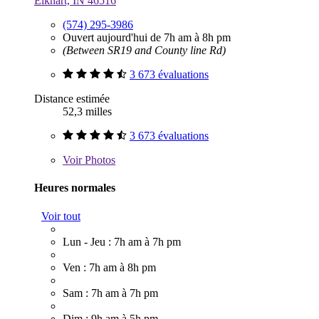
Elkhart, IN 46516
(574) 295-3986
Ouvert aujourd'hui de 7h am à 8h pm
(Between SR19 and County line Rd)
3 673 évaluations
Distance estimée
52,3 milles
3 673 évaluations
Voir
Photos
Heures normales
Voir tout
Lun - Jeu : 7h am à 7h pm
Ven : 7h am à 8h pm
Sam : 7h am à 7h pm
Dim : 9h am à 5h pm