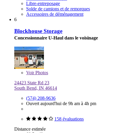
Libre-entreposage
Solde de camions et de remorques
Accessoires de déménagement
6
Blockhouse Storage
Concessionnaire U-Haul dans le voisinage
Voir
Photos
24423 State Rd 23
South Bend, IN 46614
(574) 208-9636
Ouvert aujourd'hui de 9h am à 4h pm
158 évaluations
Distance estimée