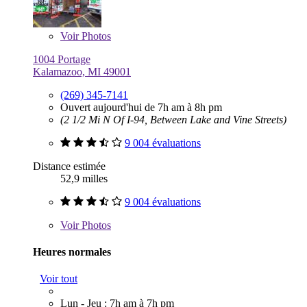
Voir
Photos
1004 Portage
Kalamazoo, MI 49001
(269) 345-7141
Ouvert aujourd'hui de 7h am à 8h pm
(2 1/2 Mi N Of I-94, Between Lake and Vine Streets)
9 004 évaluations
Distance estimée
52,9 milles
9 004 évaluations
Voir
Photos
Heures normales
Voir tout
Lun - Jeu : 7h am à 7h pm