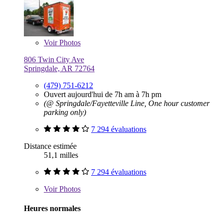
Voir
Photos
806 Twin City Ave
Springdale, AR 72764
(479) 751-6212
Ouvert aujourd'hui de 7h am à 7h pm
(@ Springdale/Fayetteville Line, One hour customer
parking only)
7 294 évaluations
Distance estimée
51,1 milles
7 294 évaluations
Voir
Photos
Heures normales