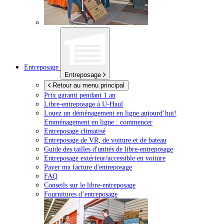
Entreposage
Entreposage
Retour au menu principal
Prix garanti pendant 1 an
Libre-entreposage à
U-Haul
Louez un déménagement en ligne aujourd’hui!
Emménagement en ligne : commencer
Entreposage climatisé
Entreposage de VR, de voiture et de bateau
Guide des tailles d'unités de libre-entreposage
Entreposage extérieur/accessible en voiture
Payer ma facture d'entreposage
FAQ
Conseils sur le libre-entreposage
Fournitures d’entreposage