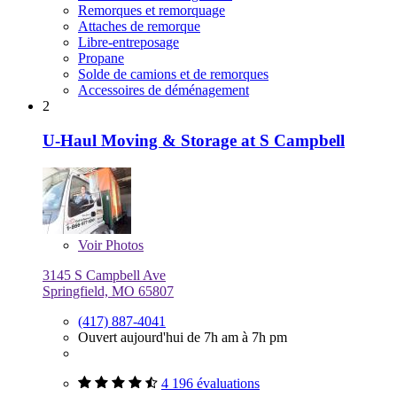
Remorques et remorquage
Attaches de remorque
Libre-entreposage
Propane
Solde de camions et de remorques
Accessoires de déménagement
2
U-Haul Moving & Storage at S Campbell
Voir
Photos
3145 S Campbell Ave
Springfield, MO 65807
(417) 887-4041
Ouvert aujourd'hui de 7h am à 7h pm
4 196 évaluations