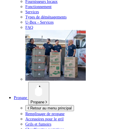
Fournisseurs locaux
Fonctionnement
Services
Types de déménagements
U-Box -
Services
FAQ
Propane
Propane
Retour au menu principal
Remplissage de propane
Accessoires pour le gril
Grils et fumoirs