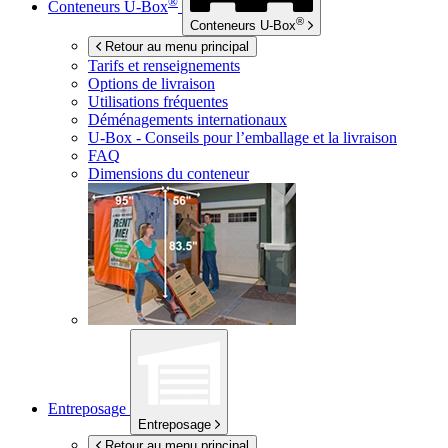
®
Conteneurs
U-Box
®
Conteneurs
U-Box
Retour au menu principal
Tarifs et renseignements
Options de livraison
Utilisations fréquentes
Déménagements internationaux
U-Box -
Conseils pour l’emballage et la livraison
FAQ
Dimensions du conteneur
Entreposage
Entreposage
Retour au menu principal