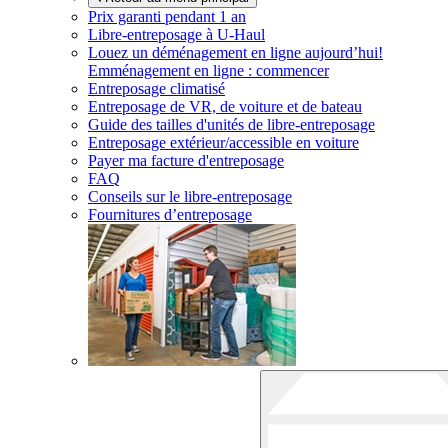
Prix garanti pendant 1 an
Libre-entreposage à
U-Haul
Louez un déménagement en ligne aujourd’hui!
Emménagement en ligne : commencer
Entreposage climatisé
Entreposage de VR, de voiture et de bateau
Guide des tailles d'unités de libre-entreposage
Entreposage extérieur/accessible en voiture
Payer ma facture d'entreposage
FAQ
Conseils sur le libre-entreposage
Fournitures d’entreposage