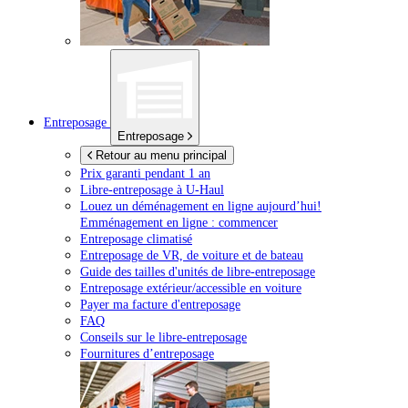
Entreposage
Entreposage
Retour au menu principal
Prix garanti pendant 1 an
Libre-entreposage à
U-Haul
Louez un déménagement en ligne aujourd’hui!
Emménagement en ligne : commencer
Entreposage climatisé
Entreposage de VR, de voiture et de bateau
Guide des tailles d'unités de libre-entreposage
Entreposage extérieur/accessible en voiture
Payer ma facture d'entreposage
FAQ
Conseils sur le libre-entreposage
Fournitures d’entreposage