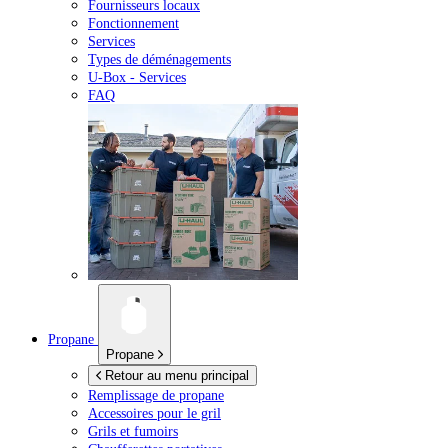
Fournisseurs locaux
Fonctionnement
Services
Types de déménagements
U-Box -
Services
FAQ
Propane
Propane
Retour au menu principal
Remplissage de propane
Accessoires pour le gril
Grils et fumoirs