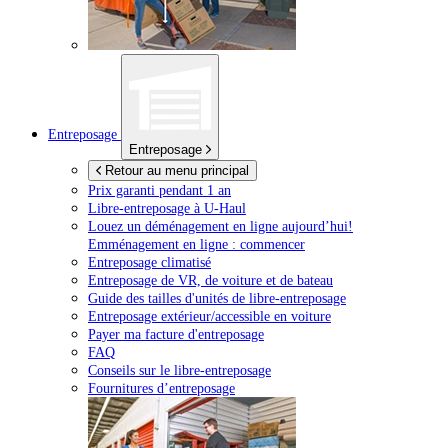
Entreposage
Entreposage
Retour au menu principal
Prix garanti pendant 1 an
Libre-entreposage à
U-Haul
Louez un déménagement en ligne aujourd’hui!
Emménagement en ligne : commencer
Entreposage climatisé
Entreposage de VR, de voiture et de bateau
Guide des tailles d'unités de libre-entreposage
Entreposage extérieur/accessible en voiture
Payer ma facture d'entreposage
FAQ
Conseils sur le libre-entreposage
Fournitures d’entreposage