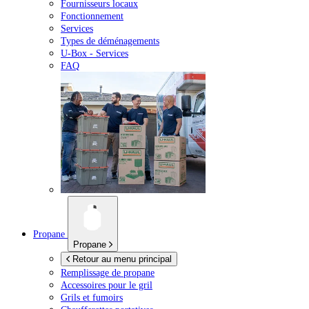
Fournisseurs locaux
Fonctionnement
Services
Types de déménagements
U-Box -
Services
FAQ
Propane
Propane
Retour au menu principal
Remplissage de propane
Accessoires pour le gril
Grils et fumoirs