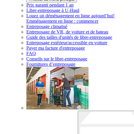
Prix garanti pendant 1 an
Libre-entreposage à
U-Haul
Louez un déménagement en ligne aujourd’hui!
Emménagement en ligne : commencer
Entreposage climatisé
Entreposage de VR, de voiture et de bateau
Guide des tailles d'unités de libre-entreposage
Entreposage extérieur/accessible en voiture
Payer ma facture d'entreposage
FAQ
Conseils sur le libre-entreposage
Fournitures d’entreposage