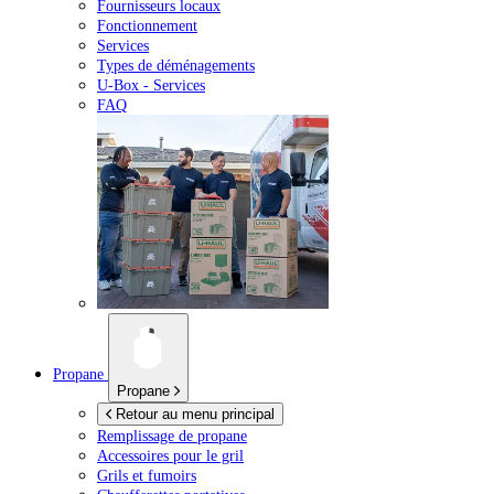
Fournisseurs locaux
Fonctionnement
Services
Types de déménagements
U-Box -
Services
FAQ
Propane
Propane
Retour au menu principal
Remplissage de propane
Accessoires pour le gril
Grils et fumoirs