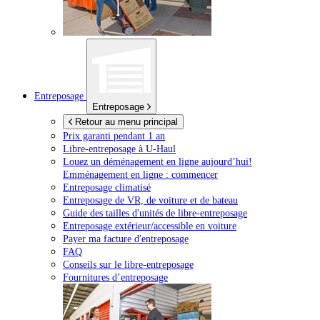
Entreposage
Entreposage
Retour au menu principal
Prix garanti pendant 1 an
Libre-entreposage à
U-Haul
Louez un déménagement en ligne aujourd’hui!
Emménagement en ligne : commencer
Entreposage climatisé
Entreposage de VR, de voiture et de bateau
Guide des tailles d'unités de libre-entreposage
Entreposage extérieur/accessible en voiture
Payer ma facture d'entreposage
FAQ
Conseils sur le libre-entreposage
Fournitures d’entreposage