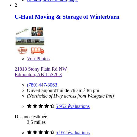
2
U-Haul Moving & Storage of Winterburn
Voir
Photos
21818 Stony Plain Rd NW
Edmonton, AB T5S2C3
(780) 447-3063
Ouvert aujourd'hui de 7h am à 8h pm
(Northside of Hwy across from Westgate Inn)
5 952 évaluations
Distance estimée
3,5 milles
5 952 évaluations