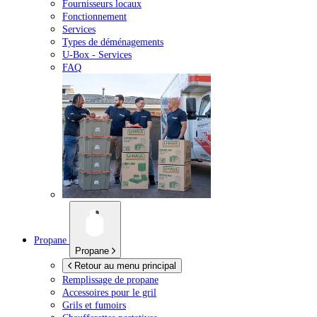
Fournisseurs locaux
Fonctionnement
Services
Types de déménagements
U-Box -
Services
FAQ
Propane
Propane
Retour au menu principal
Remplissage de propane
Accessoires pour le gril
Grils et fumoirs