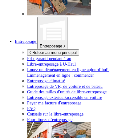
Entreposage
Entreposage
Retour au menu principal
Prix garanti pendant 1 an
Libre-entreposage à
U-Haul
Louez un déménagement en ligne aujourd’hui!
Emménagement en ligne : commencer
Entreposage climatisé
Entreposage de VR, de voiture et de bateau
Guide des tailles d'unités de libre-entreposage
Entreposage extérieur/accessible en voiture
Payer ma facture d'entreposage
FAQ
Conseils sur le libre-entreposage
Fournitures d’entreposage