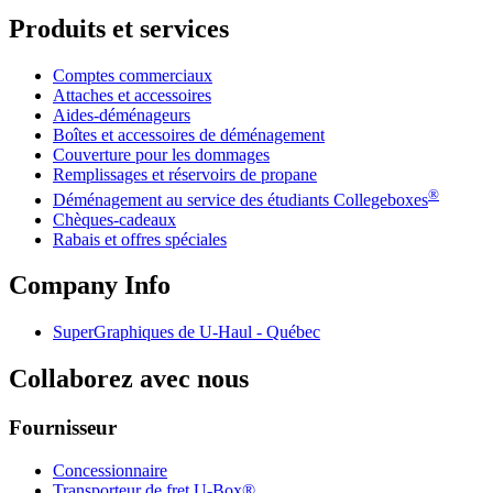
Produits et services
Comptes commerciaux
Attaches et accessoires
Aides-déménageurs
Boîtes et accessoires de déménagement
Couverture pour les dommages
Remplissages et réservoirs de propane
®
Déménagement au service des étudiants Collegeboxes
Chèques-cadeaux
Rabais et offres spéciales
Company Info
SuperGraphiques de
U-Haul
- Québec
Collaborez avec nous
Fournisseur
Concessionnaire
Transporteur de fret U-Box®