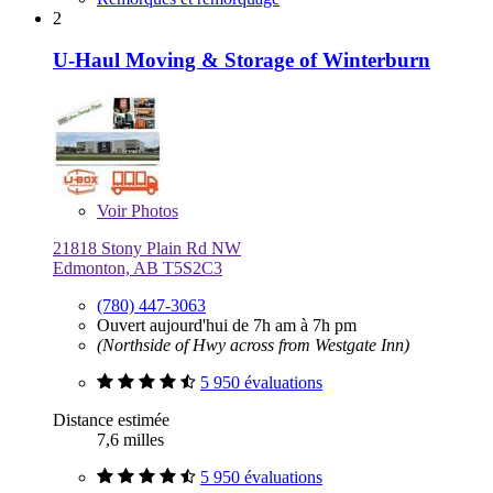
2
U-Haul Moving & Storage of Winterburn
Voir
Photos
21818 Stony Plain Rd NW
Edmonton, AB T5S2C3
(780) 447-3063
Ouvert aujourd'hui de 7h am à 7h pm
(Northside of Hwy across from Westgate Inn)
5 950 évaluations
Distance estimée
7,6 milles
5 950 évaluations