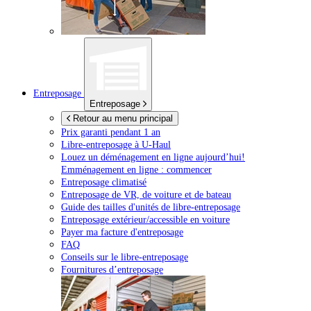
Entreposage
Entreposage
Retour au menu principal
Prix garanti pendant 1 an
Libre-entreposage à
U-Haul
Louez un déménagement en ligne aujourd’hui!
Emménagement en ligne : commencer
Entreposage climatisé
Entreposage de VR, de voiture et de bateau
Guide des tailles d'unités de libre-entreposage
Entreposage extérieur/accessible en voiture
Payer ma facture d'entreposage
FAQ
Conseils sur le libre-entreposage
Fournitures d’entreposage