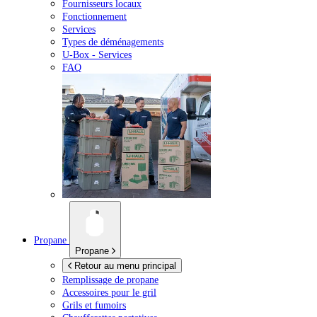
Fournisseurs locaux
Fonctionnement
Services
Types de déménagements
U-Box -
Services
FAQ
Propane
Propane
Retour au menu principal
Remplissage de propane
Accessoires pour le gril
Grils et fumoirs