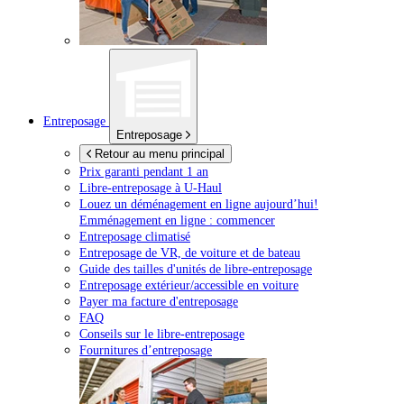
Entreposage
Entreposage
Retour au menu principal
Prix garanti pendant 1 an
Libre-entreposage à
U-Haul
Louez un déménagement en ligne aujourd’hui!
Emménagement en ligne : commencer
Entreposage climatisé
Entreposage de VR, de voiture et de bateau
Guide des tailles d'unités de libre-entreposage
Entreposage extérieur/accessible en voiture
Payer ma facture d'entreposage
FAQ
Conseils sur le libre-entreposage
Fournitures d’entreposage