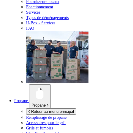
Fournisseurs locaux
Fonctionnement
Services
Types de déménagements
U-Box -
Services
FAQ
Propane
Propane
Retour au menu principal
Remplissage de propane
Accessoires pour le gril
Grils et fumoirs