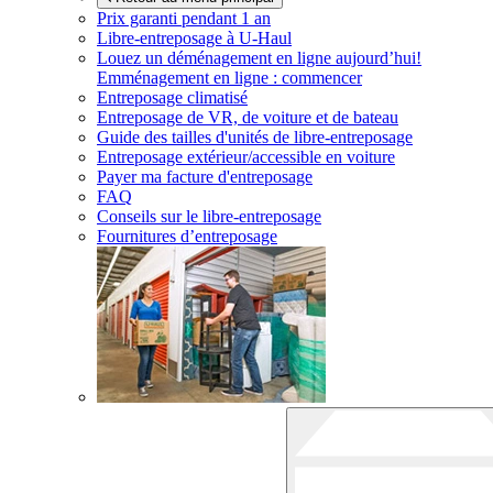
Prix garanti pendant 1 an
Libre-entreposage à
U-Haul
Louez un déménagement en ligne aujourd’hui!
Emménagement en ligne : commencer
Entreposage climatisé
Entreposage de VR, de voiture et de bateau
Guide des tailles d'unités de libre-entreposage
Entreposage extérieur/accessible en voiture
Payer ma facture d'entreposage
FAQ
Conseils sur le libre-entreposage
Fournitures d’entreposage