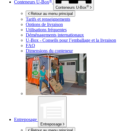
®
Conteneurs
U-Box
®
Conteneurs
U-Box
Retour au menu principal
Tarifs et renseignements
Options de livraison
Utilisations fréquentes
Déménagements internationaux
U-Box -
Conseils pour l’emballage et la livraison
FAQ
Dimensions du conteneur
Entreposage
Entreposage
Retour au menu principal