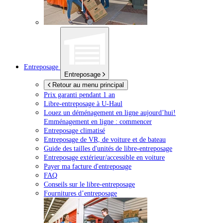
Entreposage
Entreposage
Retour au menu principal
Prix garanti pendant 1 an
Libre-entreposage à
U-Haul
Louez un déménagement en ligne aujourd’hui!
Emménagement en ligne : commencer
Entreposage climatisé
Entreposage de VR, de voiture et de bateau
Guide des tailles d'unités de libre-entreposage
Entreposage extérieur/accessible en voiture
Payer ma facture d'entreposage
FAQ
Conseils sur le libre-entreposage
Fournitures d’entreposage