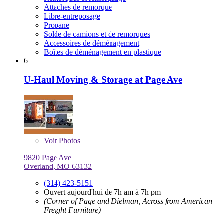
Attaches de remorque
Libre-entreposage
Propane
Solde de camions et de remorques
Accessoires de déménagement
Boîtes de déménagement en plastique
6
U-Haul Moving & Storage at Page Ave
Voir
Photos
9820 Page Ave
Overland, MO 63132
(314) 423-5151
Ouvert aujourd'hui de 7h am à 7h pm
(Corner of Page and Dielman, Across from American
Freight Furniture)