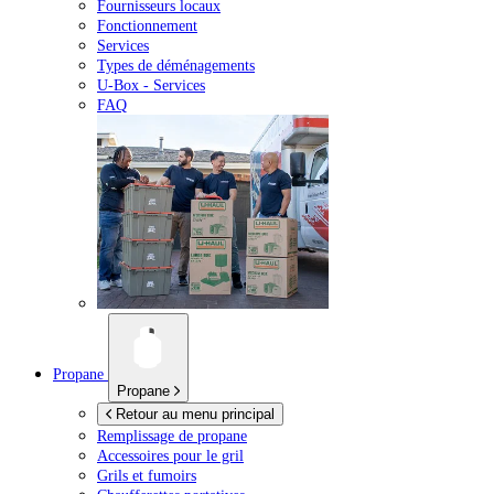
Fournisseurs locaux
Fonctionnement
Services
Types de déménagements
U-Box -
Services
FAQ
Propane
Propane
Retour au menu principal
Remplissage de propane
Accessoires pour le gril
Grils et fumoirs