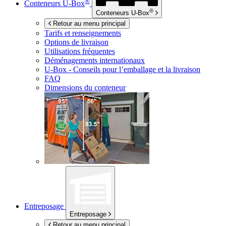
®
Conteneurs
U-Box
®
Conteneurs
U-Box
Retour au menu principal
Tarifs et renseignements
Options de livraison
Utilisations fréquentes
Déménagements internationaux
U-Box -
Conseils pour l’emballage et la livraison
FAQ
Dimensions du conteneur
Entreposage
Entreposage
Retour au menu principal