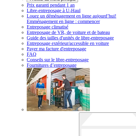
Prix garanti pendant 1 an
Libre-entreposage à
U-Haul
Louez un déménagement en ligne aujourd’hui!
Emménagement en ligne : commencer
Entreposage climatisé
Entreposage de VR, de voiture et de bateau
Guide des tailles d'unités de libre-entreposage
Entreposage extérieur/accessible en voiture
Payer ma facture d'entreposage
FAQ
Conseils sur le libre-entreposage
Fournitures d’entreposage