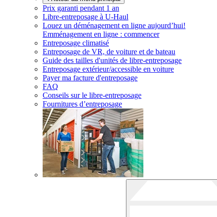
Prix garanti pendant 1 an
Libre-entreposage à
U-Haul
Louez un déménagement en ligne aujourd’hui!
Emménagement en ligne : commencer
Entreposage climatisé
Entreposage de VR, de voiture et de bateau
Guide des tailles d'unités de libre-entreposage
Entreposage extérieur/accessible en voiture
Payer ma facture d'entreposage
FAQ
Conseils sur le libre-entreposage
Fournitures d’entreposage