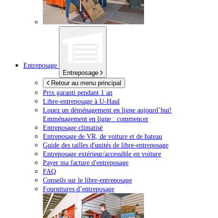
Entreposage
Entreposage
Retour au menu principal
Prix garanti pendant 1 an
Libre-entreposage à
U-Haul
Louez un déménagement en ligne aujourd’hui!
Emménagement en ligne : commencer
Entreposage climatisé
Entreposage de VR, de voiture et de bateau
Guide des tailles d'unités de libre-entreposage
Entreposage extérieur/accessible en voiture
Payer ma facture d'entreposage
FAQ
Conseils sur le libre-entreposage
Fournitures d’entreposage