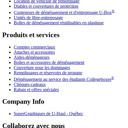
Location de véhicule de remorquage
Diables et couvertures de protection
®
Conteneurs de déménagement et d'entreposage
U-Box
Unités de libre-entreposage
Boîtes de déménagement réutilisables en plastique
Produits et services
Comptes commerciaux
Attaches et accessoires
Aides-déménageurs
Boîtes et accessoires de déménagement
Couverture pour les dommages
Remplissages et réservoirs de propane
®
Déménagement au service des étudiants Collegeboxes
Chèques-cadeaux
Rabais et offres spéciales
Company Info
SuperGraphiques de
U-Haul
- Québec
Collaborez avec nous