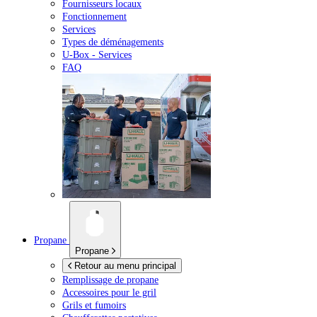
Fournisseurs locaux
Fonctionnement
Services
Types de déménagements
U-Box -
Services
FAQ
Propane
Propane
Retour au menu principal
Remplissage de propane
Accessoires pour le gril
Grils et fumoirs