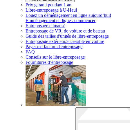
Prix garanti pendant 1 an
Libre-entreposage à
U-Haul
Louez un déménagement en ligne aujourd’hui!
Emménagement en ligne : commencer
Entreposage climatisé
Entreposage de VR, de voiture et de bateau
Guide des tailles d'unités de libre-entreposage
Entreposage extérieur/accessible en voiture
Payer ma facture d'entreposage
FAQ
Conseils sur le libre-entreposage
Fournitures d’entreposage