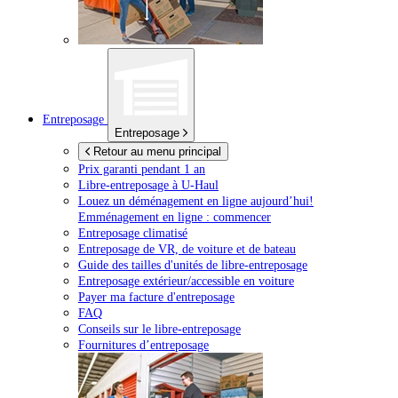
Entreposage
Entreposage
Retour au menu principal
Prix garanti pendant 1 an
Libre-entreposage à
U-Haul
Louez un déménagement en ligne aujourd’hui!
Emménagement en ligne : commencer
Entreposage climatisé
Entreposage de VR, de voiture et de bateau
Guide des tailles d'unités de libre-entreposage
Entreposage extérieur/accessible en voiture
Payer ma facture d'entreposage
FAQ
Conseils sur le libre-entreposage
Fournitures d’entreposage