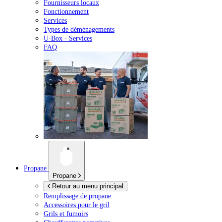
Fournisseurs locaux
Fonctionnement
Services
Types de déménagements
U-Box -
Services
FAQ
Propane
Propane
Retour au menu principal
Remplissage de propane
Accessoires pour le gril
Grils et fumoirs