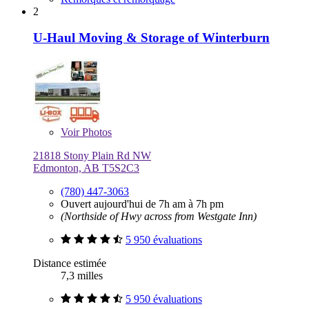
2
U-Haul Moving & Storage of Winterburn
Voir
Photos
21818 Stony Plain Rd NW
Edmonton, AB T5S2C3
(780) 447-3063
Ouvert aujourd'hui de 7h am à 7h pm
(Northside of Hwy across from Westgate Inn)
5 950 évaluations
Distance estimée
7,3 milles
5 950 évaluations