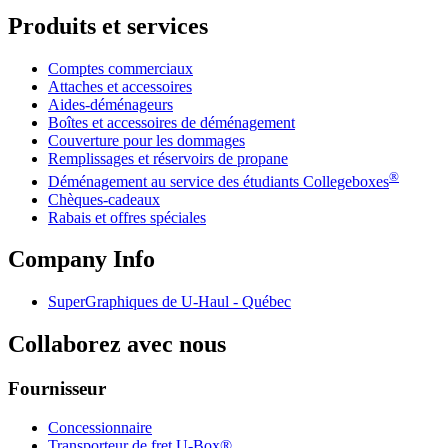
Produits et services
Comptes commerciaux
Attaches et accessoires
Aides-déménageurs
Boîtes et accessoires de déménagement
Couverture pour les dommages
Remplissages et réservoirs de propane
®
Déménagement au service des étudiants Collegeboxes
Chèques-cadeaux
Rabais et offres spéciales
Company Info
SuperGraphiques de
U-Haul
- Québec
Collaborez avec nous
Fournisseur
Concessionnaire
Transporteur de fret U-Box®