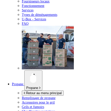
Fournisseurs locaux
Fonctionnement
Services
Types de déménagements
U-Box -
Services
FAQ
Propane
Propane
Retour au menu principal
Remplissage de propane
Accessoires pour le gril
Grils et fumoirs