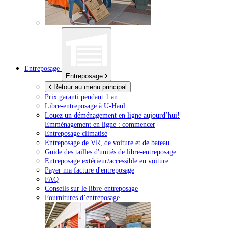
Entreposage
Entreposage
Retour au menu principal
Prix garanti pendant 1 an
Libre-entreposage à
U-Haul
Louez un déménagement en ligne aujourd’hui!
Emménagement en ligne : commencer
Entreposage climatisé
Entreposage de VR, de voiture et de bateau
Guide des tailles d'unités de libre-entreposage
Entreposage extérieur/accessible en voiture
Payer ma facture d'entreposage
FAQ
Conseils sur le libre-entreposage
Fournitures d’entreposage