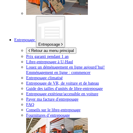
Entreposage
Entreposage
Retour au menu principal
Prix garanti pendant 1 an
Libre-entreposage à
U-Haul
Louez un déménagement en ligne aujourd’hui!
Emménagement en ligne : commencer
Entreposage climatisé
Entreposage de VR, de voiture et de bateau
Guide des tailles d'unités de libre-entreposage
Entreposage extérieur/accessible en voiture
Payer ma facture d'entreposage
FAQ
Conseils sur le libre-entreposage
Fournitures d’entreposage