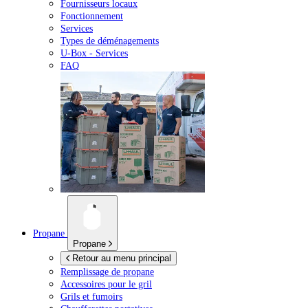
Fournisseurs locaux
Fonctionnement
Services
Types de déménagements
U-Box -
Services
FAQ
Propane
Propane
Retour au menu principal
Remplissage de propane
Accessoires pour le gril
Grils et fumoirs