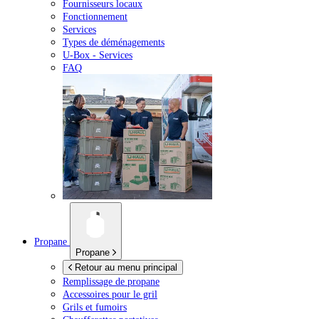
Fournisseurs locaux
Fonctionnement
Services
Types de déménagements
U-Box -
Services
FAQ
Propane
Propane
Retour au menu principal
Remplissage de propane
Accessoires pour le gril
Grils et fumoirs