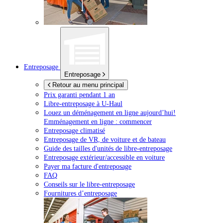
Entreposage
Entreposage
Retour au menu principal
Prix garanti pendant 1 an
Libre-entreposage à
U-Haul
Louez un déménagement en ligne aujourd’hui!
Emménagement en ligne : commencer
Entreposage climatisé
Entreposage de VR, de voiture et de bateau
Guide des tailles d'unités de libre-entreposage
Entreposage extérieur/accessible en voiture
Payer ma facture d'entreposage
FAQ
Conseils sur le libre-entreposage
Fournitures d’entreposage