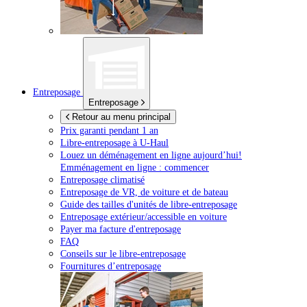
Entreposage
Entreposage
Retour au menu principal
Prix garanti pendant 1 an
Libre-entreposage à
U-Haul
Louez un déménagement en ligne aujourd’hui!
Emménagement en ligne : commencer
Entreposage climatisé
Entreposage de VR, de voiture et de bateau
Guide des tailles d'unités de libre-entreposage
Entreposage extérieur/accessible en voiture
Payer ma facture d'entreposage
FAQ
Conseils sur le libre-entreposage
Fournitures d’entreposage