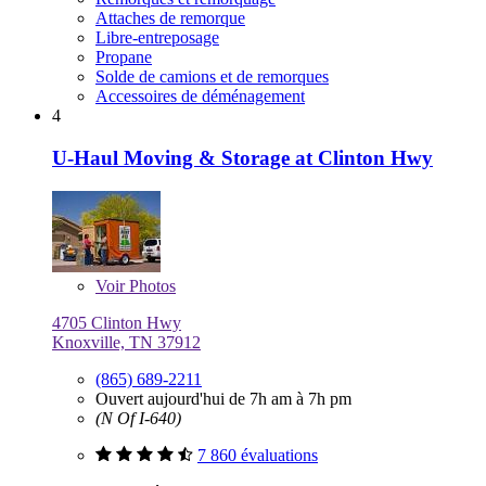
Attaches de remorque
Libre-entreposage
Propane
Solde de camions et de remorques
Accessoires de déménagement
4
U-Haul Moving & Storage at Clinton Hwy
Voir
Photos
4705 Clinton Hwy
Knoxville, TN 37912
(865) 689-2211
Ouvert aujourd'hui de 7h am à 7h pm
(N Of I-640)
7 860 évaluations