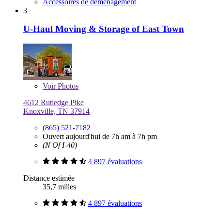
Accessoires de déménagement
3
U-Haul Moving & Storage of East Town
Voir
Photos
4612 Rutledge Pike
Knoxville, TN 37914
(865) 521-7182
Ouvert aujourd'hui de 7h am à 7h pm
(N Of I-40)
4 897 évaluations
Distance estimée
35,7 milles
4 897 évaluations