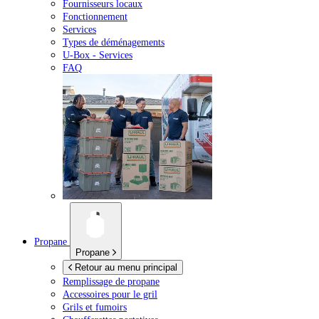
Fournisseurs locaux
Fonctionnement
Services
Types de déménagements
U-Box -
Services
FAQ
Propane
Propane
Retour au menu principal
Remplissage de propane
Accessoires pour le gril
Grils et fumoirs