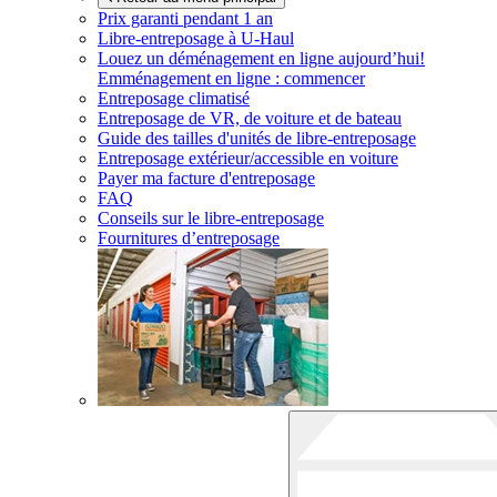
Prix garanti pendant 1 an
Libre-entreposage à
U-Haul
Louez un déménagement en ligne aujourd’hui!
Emménagement en ligne : commencer
Entreposage climatisé
Entreposage de VR, de voiture et de bateau
Guide des tailles d'unités de libre-entreposage
Entreposage extérieur/accessible en voiture
Payer ma facture d'entreposage
FAQ
Conseils sur le libre-entreposage
Fournitures d’entreposage