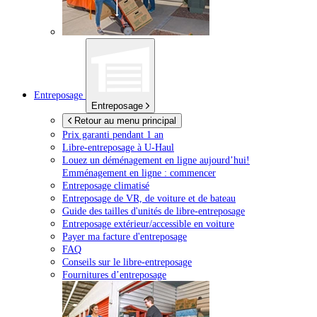
Entreposage
Entreposage
Retour au menu principal
Prix garanti pendant 1 an
Libre-entreposage à
U-Haul
Louez un déménagement en ligne aujourd’hui!
Emménagement en ligne : commencer
Entreposage climatisé
Entreposage de VR, de voiture et de bateau
Guide des tailles d'unités de libre-entreposage
Entreposage extérieur/accessible en voiture
Payer ma facture d'entreposage
FAQ
Conseils sur le libre-entreposage
Fournitures d’entreposage