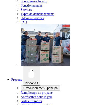
Fournisseurs locaux
Fonctionnement
Services
Types de déménagements
U-Box -
Services
FAQ
Propane
Propane
Retour au menu principal
Remplissage de propane
Accessoires pour le gril
Grils et fumoirs