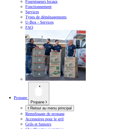
Fournisseurs locaux
Fonctionnement
Services
Types de déménagements
U-Box -
Services
FAQ
Propane
Propane
Retour au menu principal
Remplissage de propane
Accessoires pour le gril
Grils et fumoirs