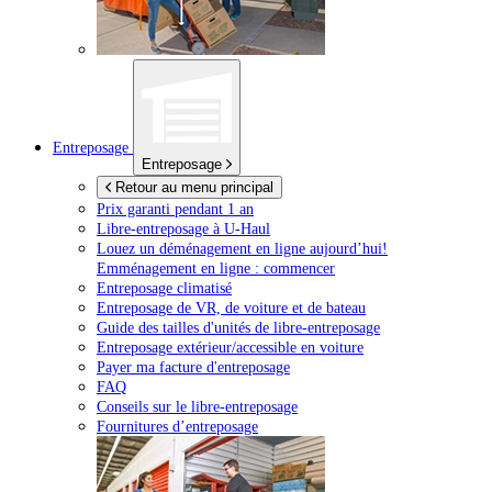
Entreposage
Entreposage
Retour au menu principal
Prix garanti pendant 1 an
Libre-entreposage à
U-Haul
Louez un déménagement en ligne aujourd’hui!
Emménagement en ligne : commencer
Entreposage climatisé
Entreposage de VR, de voiture et de bateau
Guide des tailles d'unités de libre-entreposage
Entreposage extérieur/accessible en voiture
Payer ma facture d'entreposage
FAQ
Conseils sur le libre-entreposage
Fournitures d’entreposage