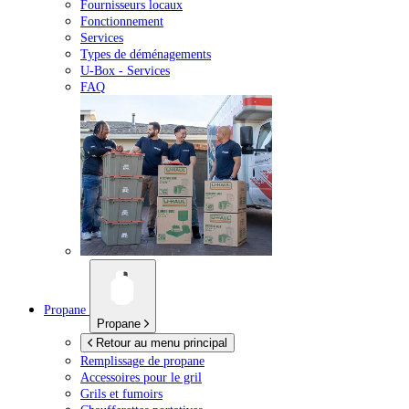
Fournisseurs locaux
Fonctionnement
Services
Types de déménagements
U-Box -
Services
FAQ
Propane
Propane
Retour au menu principal
Remplissage de propane
Accessoires pour le gril
Grils et fumoirs