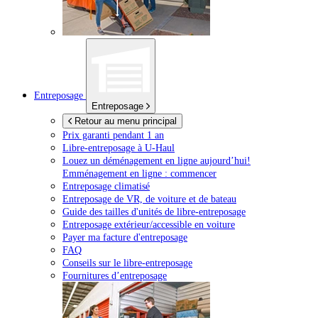
Entreposage
Entreposage
Retour au menu principal
Prix garanti pendant 1 an
Libre-entreposage à
U-Haul
Louez un déménagement en ligne aujourd’hui!
Emménagement en ligne : commencer
Entreposage climatisé
Entreposage de VR, de voiture et de bateau
Guide des tailles d'unités de libre-entreposage
Entreposage extérieur/accessible en voiture
Payer ma facture d'entreposage
FAQ
Conseils sur le libre-entreposage
Fournitures d’entreposage