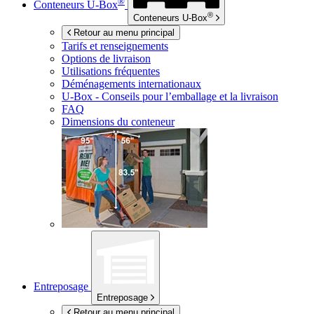
®
Conteneurs
U-Box
®
Conteneurs
U-Box
Retour au menu principal
Tarifs et renseignements
Options de livraison
Utilisations fréquentes
Déménagements internationaux
U-Box -
Conseils pour l’emballage et la livraison
FAQ
Dimensions du conteneur
Entreposage
Entreposage
Retour au menu principal