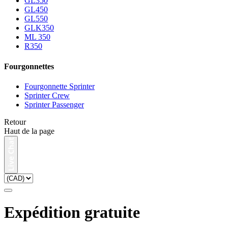
GL350
GL450
GL550
GLK350
ML 350
R350
Fourgonnettes
Fourgonnette Sprinter
Sprinter Crew
Sprinter Passenger
Retour
Haut de la page
Expédition gratuite