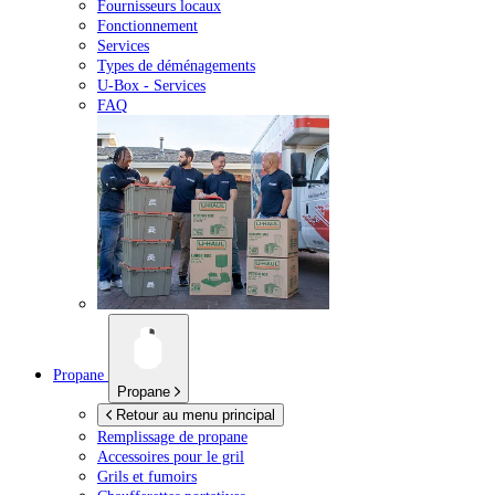
Fournisseurs locaux
Fonctionnement
Services
Types de déménagements
U-Box -
Services
FAQ
Propane
Propane
Retour au menu principal
Remplissage de propane
Accessoires pour le gril
Grils et fumoirs