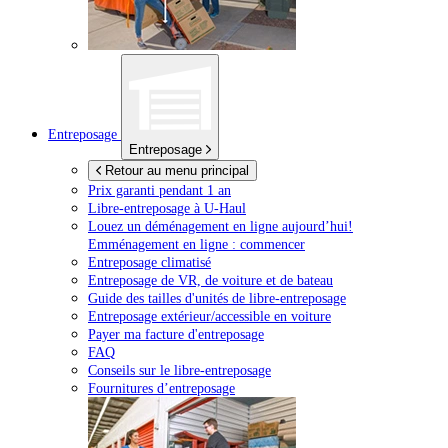
Entreposage
Entreposage
Retour au menu principal
Prix garanti pendant 1 an
Libre-entreposage à
U-Haul
Louez un déménagement en ligne aujourd’hui!
Emménagement en ligne : commencer
Entreposage climatisé
Entreposage de VR, de voiture et de bateau
Guide des tailles d'unités de libre-entreposage
Entreposage extérieur/accessible en voiture
Payer ma facture d'entreposage
FAQ
Conseils sur le libre-entreposage
Fournitures d’entreposage