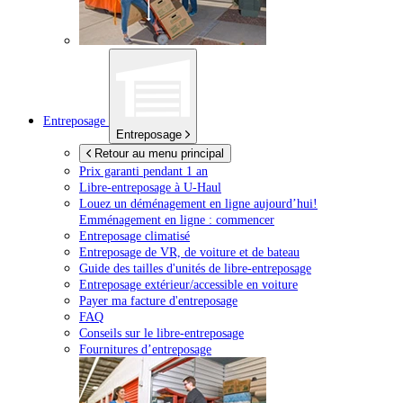
Entreposage
Entreposage
Retour au menu principal
Prix garanti pendant 1 an
Libre-entreposage à
U-Haul
Louez un déménagement en ligne aujourd’hui!
Emménagement en ligne : commencer
Entreposage climatisé
Entreposage de VR, de voiture et de bateau
Guide des tailles d'unités de libre-entreposage
Entreposage extérieur/accessible en voiture
Payer ma facture d'entreposage
FAQ
Conseils sur le libre-entreposage
Fournitures d’entreposage