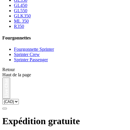
GL350
GL450
GL550
GLK350
ML 350
R350
Fourgonnettes
Fourgonnette Sprinter
Sprinter Crew
Sprinter Passenger
Retour
Haut de la page
Expédition gratuite