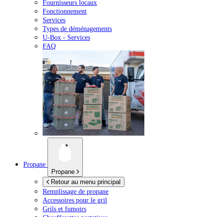
Fournisseurs locaux
Fonctionnement
Services
Types de déménagements
U-Box -
Services
FAQ
Propane
Propane
Retour au menu principal
Remplissage de propane
Accessoires pour le gril
Grils et fumoirs