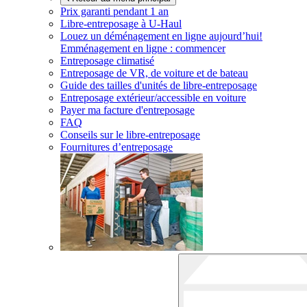
Prix garanti pendant 1 an
Libre-entreposage à
U-Haul
Louez un déménagement en ligne aujourd’hui!
Emménagement en ligne : commencer
Entreposage climatisé
Entreposage de VR, de voiture et de bateau
Guide des tailles d'unités de libre-entreposage
Entreposage extérieur/accessible en voiture
Payer ma facture d'entreposage
FAQ
Conseils sur le libre-entreposage
Fournitures d’entreposage