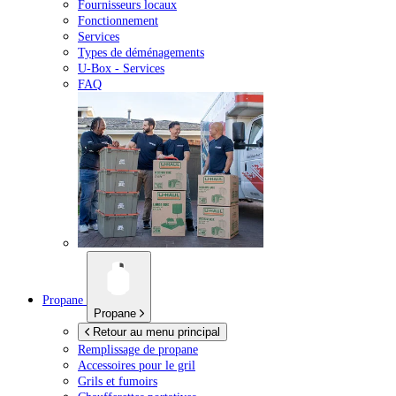
Fournisseurs locaux
Fonctionnement
Services
Types de déménagements
U-Box -
Services
FAQ
Propane
Propane
Retour au menu principal
Remplissage de propane
Accessoires pour le gril
Grils et fumoirs