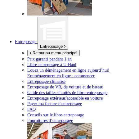
Entreposage
Entreposage
Retour au menu principal
Prix garanti pendant 1 an
Libre-entreposage à
U-Haul
Louez un déménagement en ligne aujourd’hui!
Emménagement en ligne : commencer
Entreposage climatisé
Entreposage de VR, de voiture et de bateau
Guide des tailles d'unités de libre-entreposage
Entreposage extérieur/accessible en voiture
Payer ma facture d'entreposage
FAQ
Conseils sur le libre-entreposage
Fournitures d’entreposage