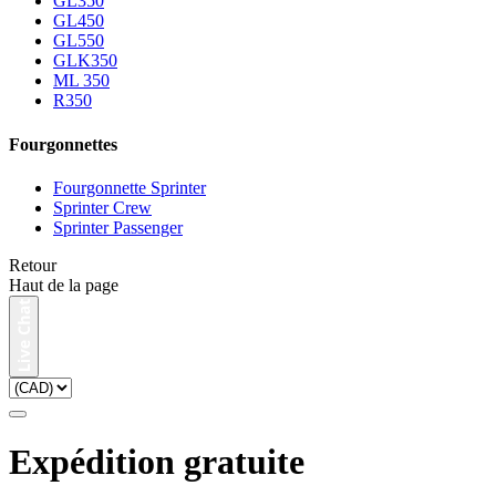
GL350
GL450
GL550
GLK350
ML 350
R350
Fourgonnettes
Fourgonnette Sprinter
Sprinter Crew
Sprinter Passenger
Retour
Haut de la page
Expédition gratuite