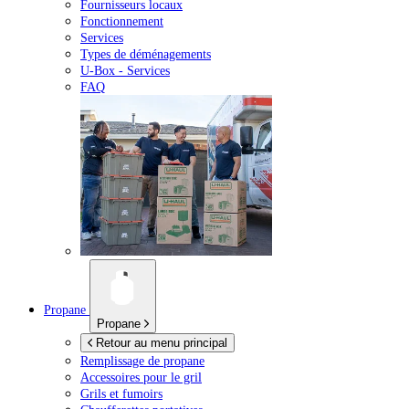
Fournisseurs locaux
Fonctionnement
Services
Types de déménagements
U-Box -
Services
FAQ
Propane
Propane
Retour au menu principal
Remplissage de propane
Accessoires pour le gril
Grils et fumoirs