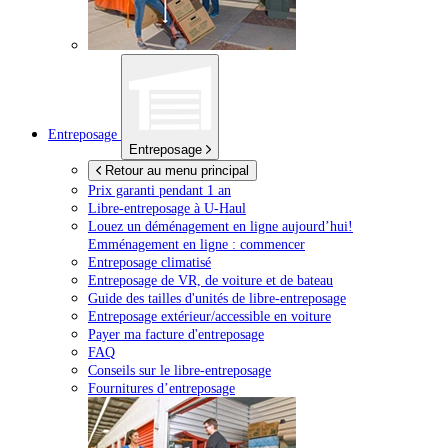
Entreposage
Entreposage
Retour au menu principal
Prix garanti pendant 1 an
Libre-entreposage à
U-Haul
Louez un déménagement en ligne aujourd’hui!
Emménagement en ligne : commencer
Entreposage climatisé
Entreposage de VR, de voiture et de bateau
Guide des tailles d'unités de libre-entreposage
Entreposage extérieur/accessible en voiture
Payer ma facture d'entreposage
FAQ
Conseils sur le libre-entreposage
Fournitures d’entreposage