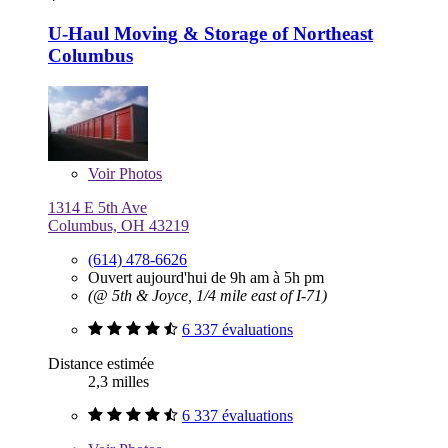
U-Haul Moving & Storage of Northeast
Columbus
Voir
Photos
1314 E 5th Ave
Columbus, OH 43219
(614) 478-6626
Ouvert aujourd'hui de 9h am à 5h pm
(@ 5th & Joyce, 1/4 mile east of I-71)
6 337 évaluations
Distance estimée
2,3 milles
6 337 évaluations