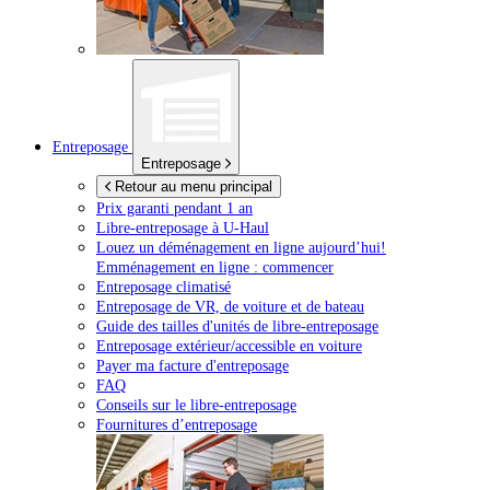
Entreposage
Entreposage
Retour au menu principal
Prix garanti pendant 1 an
Libre-entreposage à
U-Haul
Louez un déménagement en ligne aujourd’hui!
Emménagement en ligne : commencer
Entreposage climatisé
Entreposage de VR, de voiture et de bateau
Guide des tailles d'unités de libre-entreposage
Entreposage extérieur/accessible en voiture
Payer ma facture d'entreposage
FAQ
Conseils sur le libre-entreposage
Fournitures d’entreposage