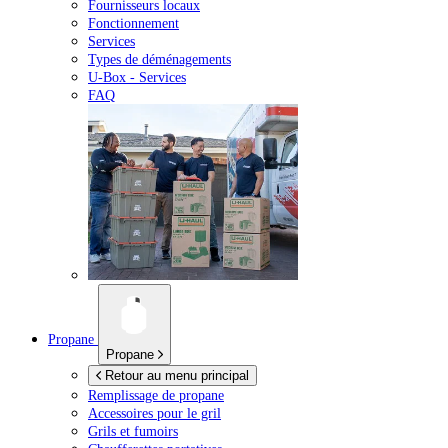
Fournisseurs locaux
Fonctionnement
Services
Types de déménagements
U-Box -
Services
FAQ
Propane
Propane
Retour au menu principal
Remplissage de propane
Accessoires pour le gril
Grils et fumoirs