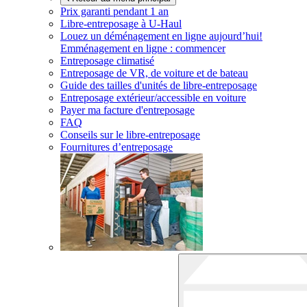
Prix garanti pendant 1 an
Libre-entreposage à
U-Haul
Louez un déménagement en ligne aujourd’hui!
Emménagement en ligne : commencer
Entreposage climatisé
Entreposage de VR, de voiture et de bateau
Guide des tailles d'unités de libre-entreposage
Entreposage extérieur/accessible en voiture
Payer ma facture d'entreposage
FAQ
Conseils sur le libre-entreposage
Fournitures d’entreposage