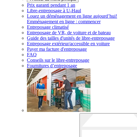
Prix garanti pendant 1 an
Libre-entreposage à
U-Haul
Louez un déménagement en ligne aujourd’hui!
Emménagement en ligne : commencer
Entreposage climatisé
Entreposage de VR, de voiture et de bateau
Guide des tailles d'unités de libre-entreposage
Entreposage extérieur/accessible en voiture
Payer ma facture d'entreposage
FAQ
Conseils sur le libre-entreposage
Fournitures d’entreposage