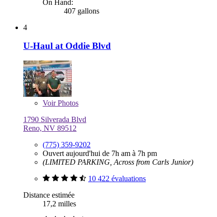
On Hand:
407 gallons
4
U-Haul at Oddie Blvd
Voir
Photos
1790 Silverada Blvd
Reno, NV 89512
(775) 359-9202
Ouvert aujourd'hui de 7h am à 7h pm
(LIMITED PARKING, Across from Carls Junior)
10 422 évaluations
Distance estimée
17,2 milles