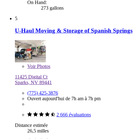
On Hand:
273 gallons
5
U-Haul Moving & Storage of Spanish Springs
Voir
Photos
11425 Digital Ct
Sparks, NV 89441
(775) 425-3876
Ouvert aujourd'hui de 7h am à 7h pm
2 666 évaluations
Distance estimée
26,5 milles