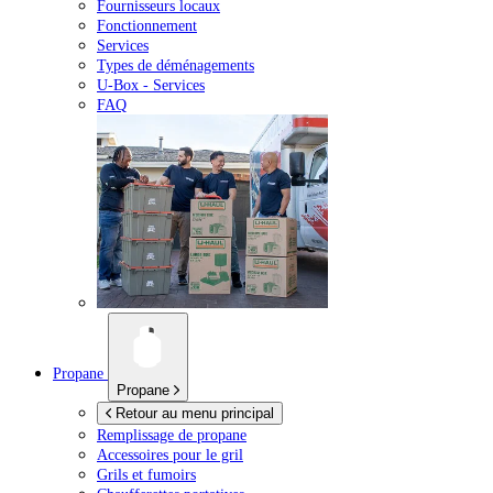
Fournisseurs locaux
Fonctionnement
Services
Types de déménagements
U-Box -
Services
FAQ
Propane
Propane
Retour au menu principal
Remplissage de propane
Accessoires pour le gril
Grils et fumoirs