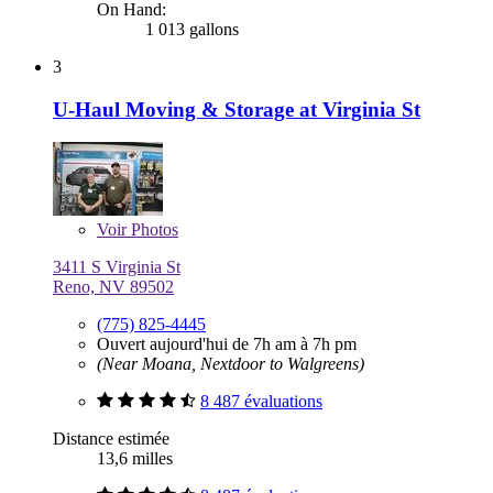
On Hand:
1 013 gallons
3
U-Haul Moving & Storage at Virginia St
Voir
Photos
3411 S Virginia St
Reno, NV 89502
(775) 825-4445
Ouvert aujourd'hui de 7h am à 7h pm
(Near Moana, Nextdoor to Walgreens)
8 487 évaluations
Distance estimée
13,6 milles