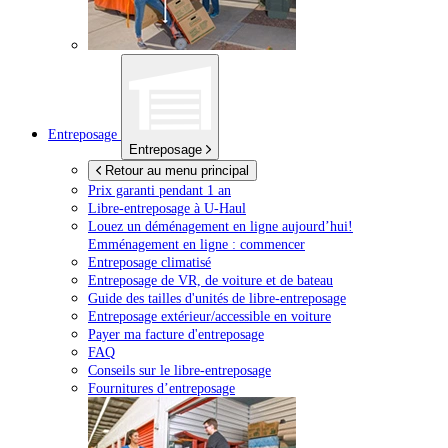
Entreposage
Entreposage
Retour au menu principal
Prix garanti pendant 1 an
Libre-entreposage à
U-Haul
Louez un déménagement en ligne aujourd’hui!
Emménagement en ligne : commencer
Entreposage climatisé
Entreposage de VR, de voiture et de bateau
Guide des tailles d'unités de libre-entreposage
Entreposage extérieur/accessible en voiture
Payer ma facture d'entreposage
FAQ
Conseils sur le libre-entreposage
Fournitures d’entreposage