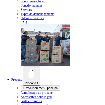
Fournisseurs locaux
Fonctionnement
Services
Types de déménagements
U-Box -
Services
FAQ
Propane
Propane
Retour au menu principal
Remplissage de propane
Accessoires pour le gril
Grils et fumoirs