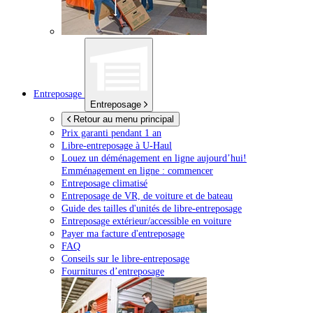
Entreposage
Entreposage
Retour au menu principal
Prix garanti pendant 1 an
Libre-entreposage à
U-Haul
Louez un déménagement en ligne aujourd’hui!
Emménagement en ligne : commencer
Entreposage climatisé
Entreposage de VR, de voiture et de bateau
Guide des tailles d'unités de libre-entreposage
Entreposage extérieur/accessible en voiture
Payer ma facture d'entreposage
FAQ
Conseils sur le libre-entreposage
Fournitures d’entreposage