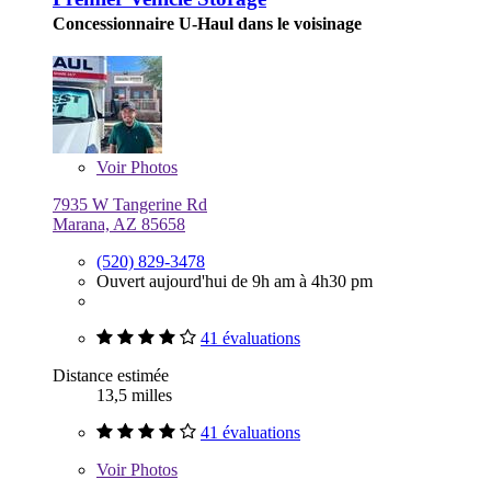
Concessionnaire U-Haul dans le voisinage
Voir
Photos
7935 W Tangerine Rd
Marana, AZ 85658
(520) 829-3478
Ouvert aujourd'hui de 9h am à 4h30 pm
41 évaluations
Distance estimée
13,5 milles
41 évaluations
Voir
Photos