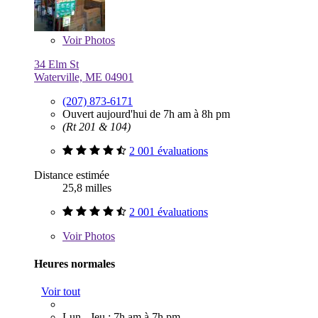
Voir
Photos
34 Elm St
Waterville, ME 04901
(207) 873-6171
Ouvert aujourd'hui de 7h am à 8h pm
(Rt 201 & 104)
2 001 évaluations
Distance estimée
25,8 milles
2 001 évaluations
Voir
Photos
Heures normales
Voir tout
Lun - Jeu : 7h am à 7h pm