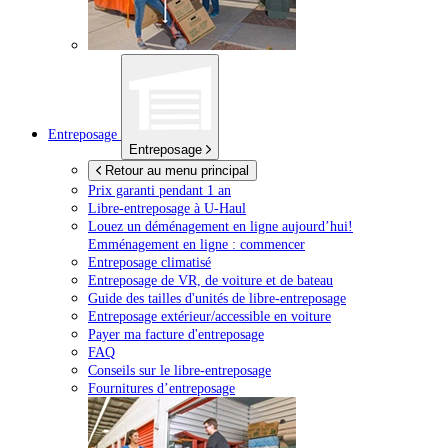
Entreposage
Entreposage
Retour au menu principal
Prix garanti pendant 1 an
Libre-entreposage à
U-Haul
Louez un déménagement en ligne aujourd’hui!
Emménagement en ligne : commencer
Entreposage climatisé
Entreposage de VR, de voiture et de bateau
Guide des tailles d'unités de libre-entreposage
Entreposage extérieur/accessible en voiture
Payer ma facture d'entreposage
FAQ
Conseils sur le libre-entreposage
Fournitures d’entreposage