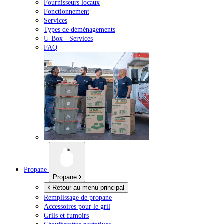
Fournisseurs locaux
Fonctionnement
Services
Types de déménagements
U-Box -
Services
FAQ
Propane
Propane
Retour au menu principal
Remplissage de propane
Accessoires pour le gril
Grils et fumoirs