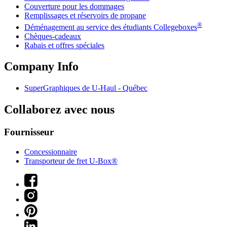
Couverture pour les dommages
Remplissages et réservoirs de propane
®
Déménagement au service des étudiants Collegeboxes
Chèques-cadeaux
Rabais et offres spéciales
Company Info
SuperGraphiques de
U-Haul
- Québec
Collaborez avec nous
Fournisseur
Concessionnaire
Transporteur de fret U-Box®