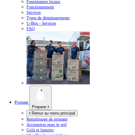
Fournisseurs locaux
Fonctionnement
Services
Types de déménagements
U-Box -
Services
FAQ
Propane
Propane
Retour au menu principal
Remplissage de propane
Accessoires pour le gril
Grils et fumoirs