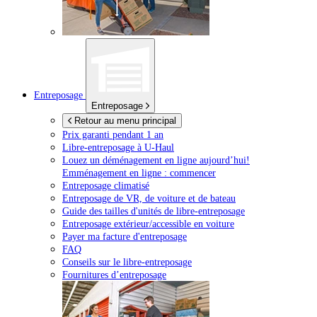
Entreposage
Entreposage
Retour au menu principal
Prix garanti pendant 1 an
Libre-entreposage à
U-Haul
Louez un déménagement en ligne aujourd’hui!
Emménagement en ligne : commencer
Entreposage climatisé
Entreposage de VR, de voiture et de bateau
Guide des tailles d'unités de libre-entreposage
Entreposage extérieur/accessible en voiture
Payer ma facture d'entreposage
FAQ
Conseils sur le libre-entreposage
Fournitures d’entreposage