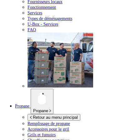
Fournisseurs locaux
Fonctionnement
Services
Types de déménagements
U-Box -
Services
FAQ
Propane
Propane
Retour au menu principal
Remplissage de propane
Accessoires pour le gril
Grils et fumoirs