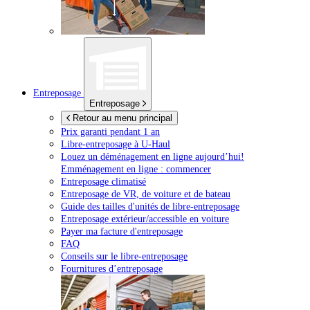
Entreposage
Entreposage
Retour au menu principal
Prix garanti pendant 1 an
Libre-entreposage à
U-Haul
Louez un déménagement en ligne aujourd’hui!
Emménagement en ligne : commencer
Entreposage climatisé
Entreposage de VR, de voiture et de bateau
Guide des tailles d'unités de libre-entreposage
Entreposage extérieur/accessible en voiture
Payer ma facture d'entreposage
FAQ
Conseils sur le libre-entreposage
Fournitures d’entreposage