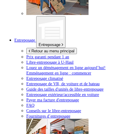
Entreposage
Entreposage
Retour au menu principal
Prix garanti pendant 1 an
Libre-entreposage à
U-Haul
Louez un déménagement en ligne aujourd’hui!
Emménagement en ligne : commencer
Entreposage climatisé
Entreposage de VR, de voiture et de bateau
Guide des tailles d'unités de libre-entreposage
Entreposage extérieur/accessible en voiture
Payer ma facture d'entreposage
FAQ
Conseils sur le libre-entreposage
Fournitures d’entreposage