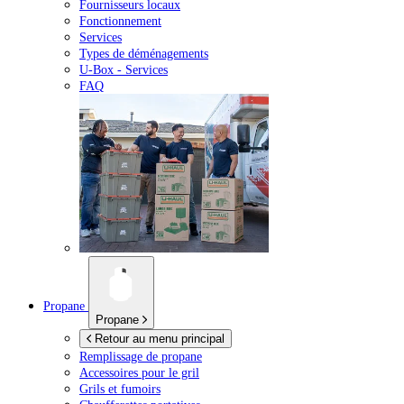
Fournisseurs locaux
Fonctionnement
Services
Types de déménagements
U-Box -
Services
FAQ
Propane
Propane
Retour au menu principal
Remplissage de propane
Accessoires pour le gril
Grils et fumoirs