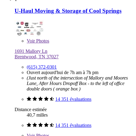
U-Haul Moving & Storage of Cool Springs
Voir
Photos
1691 Mallory Ln
Brentwood, TN 37027
(615) 372-0301
Ouvert aujourd'hui de 7h am à 7h pm
(Just north of the intersection of Mallory and Moores
Lane, After Hours Dropoff Box - to the left of office
double doors ( orange box )
14 351 évaluations
Distance estimée
40,7 milles
14 351 évaluations
Voir
Photos