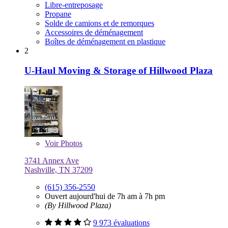
Libre-entreposage
Propane
Solde de camions et de remorques
Accessoires de déménagement
Boîtes de déménagement en plastique
2
U-Haul Moving & Storage of Hillwood Plaza
Voir
Photos
3741 Annex Ave
Nashville, TN 37209
(615) 356-2550
Ouvert aujourd'hui de 7h am à 7h pm
(By Hillwood Plaza)
9 973 évaluations