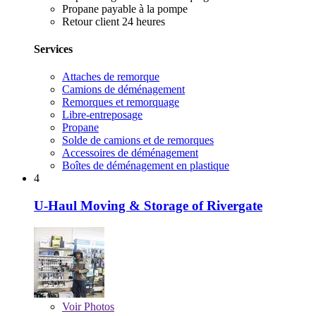
Propane payable à la pompe
Retour client 24 heures
Services
Attaches de remorque
Camions de déménagement
Remorques et remorquage
Libre-entreposage
Propane
Solde de camions et de remorques
Accessoires de déménagement
Boîtes de déménagement en plastique
4
U-Haul Moving & Storage of Rivergate
Voir
Photos