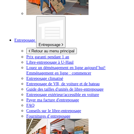
Entreposage
Entreposage
Retour au menu principal
Prix garanti pendant 1 an
Libre-entreposage à
U-Haul
Louez un déménagement en ligne aujourd’hui!
Emménagement en ligne : commencer
Entreposage climatisé
Entreposage de VR, de voiture et de bateau
Guide des tailles d'unités de libre-entreposage
Entreposage extérieur/accessible en voiture
Payer ma facture d'entreposage
FAQ
Conseils sur le libre-entreposage
Fournitures d’entreposage