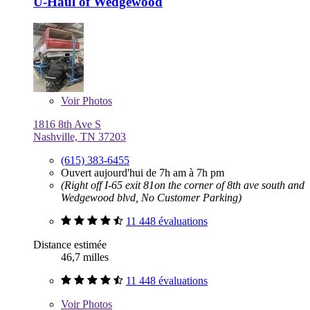
U-Haul of Wedgewood
Voir
Photos
1816 8th Ave S
Nashville, TN 37203
(615) 383-6455
Ouvert aujourd'hui de 7h am à 7h pm
(Right off I-65 exit 81on the corner of 8th ave south and
Wedgewood blvd, No Customer Parking)
11 448 évaluations
Distance estimée
46,7 milles
11 448 évaluations
Voir
Photos