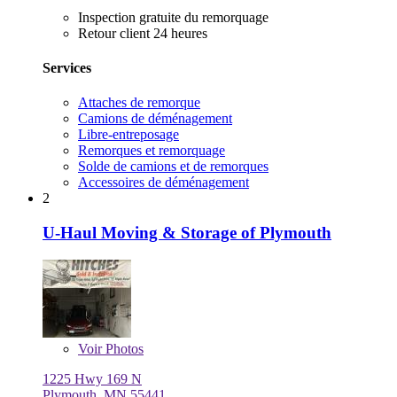
Inspection gratuite du remorquage
Retour client 24 heures
Services
Attaches de remorque
Camions de déménagement
Libre-entreposage
Remorques et remorquage
Solde de camions et de remorques
Accessoires de déménagement
2
U-Haul Moving & Storage of Plymouth
Voir
Photos
1225 Hwy 169 N
Plymouth, MN 55441