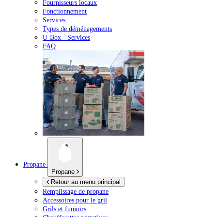
Fournisseurs locaux
Fonctionnement
Services
Types de déménagements
U-Box -
Services
FAQ
Propane
Propane
Retour au menu principal
Remplissage de propane
Accessoires pour le gril
Grils et fumoirs