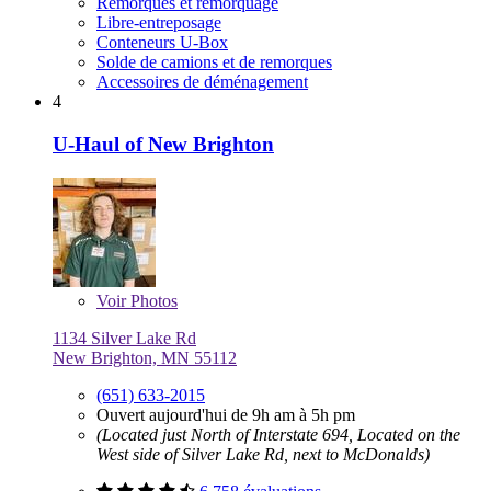
Remorques et remorquage
Libre-entreposage
Conteneurs U-Box
Solde de camions et de remorques
Accessoires de déménagement
4
U-Haul of New Brighton
Voir
Photos
1134 Silver Lake Rd
New Brighton, MN 55112
(651) 633-2015
Ouvert aujourd'hui de 9h am à 5h pm
(Located just North of Interstate 694, Located on the
West side of Silver Lake Rd, next to McDonalds)