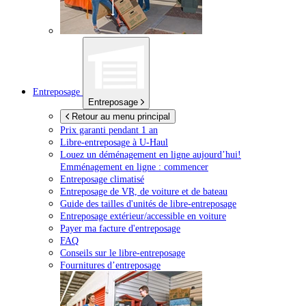
Entreposage
Entreposage
Retour au menu principal
Prix garanti pendant 1 an
Libre-entreposage à
U-Haul
Louez un déménagement en ligne aujourd’hui!
Emménagement en ligne : commencer
Entreposage climatisé
Entreposage de VR, de voiture et de bateau
Guide des tailles d'unités de libre-entreposage
Entreposage extérieur/accessible en voiture
Payer ma facture d'entreposage
FAQ
Conseils sur le libre-entreposage
Fournitures d’entreposage