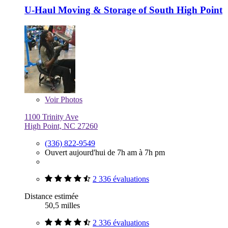
U-Haul Moving & Storage of South High Point
Voir
Photos
1100 Trinity Ave
High Point, NC 27260
(336) 822-9549
Ouvert aujourd'hui de 7h am à 7h pm
2 336 évaluations
Distance estimée
50,5 milles
2 336 évaluations