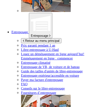
Entreposage
Entreposage
Retour au menu principal
Prix garanti pendant 1 an
Libre-entreposage à
U-Haul
Louez un déménagement en ligne aujourd’hui!
Emménagement en ligne : commencer
Entreposage climatisé
Entreposage de VR, de voiture et de bateau
Guide des tailles d'unités de libre-entreposage
Entreposage extérieur/accessible en voiture
Payer ma facture d'entreposage
FAQ
Conseils sur le libre-entreposage
Fournitures d’entreposage