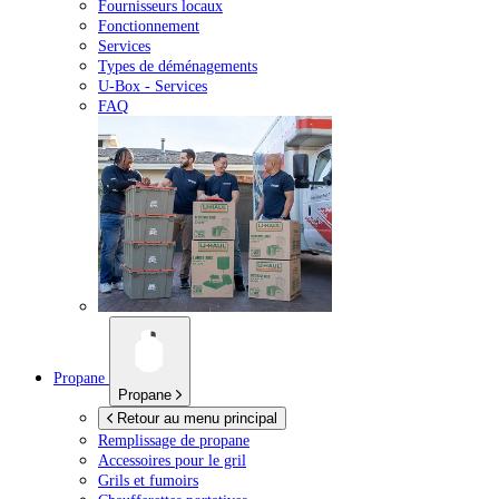
Fournisseurs locaux
Fonctionnement
Services
Types de déménagements
U-Box -
Services
FAQ
Propane
Propane
Retour au menu principal
Remplissage de propane
Accessoires pour le gril
Grils et fumoirs