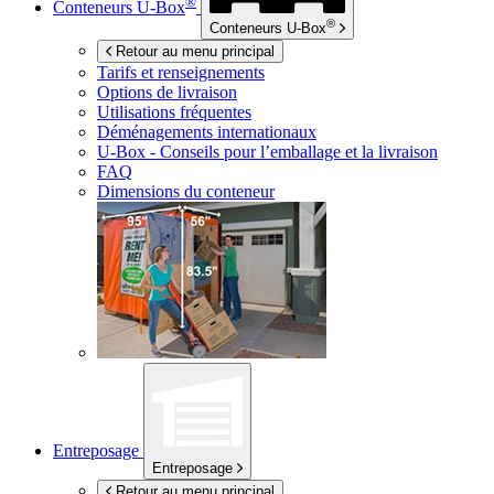
®
Conteneurs
U-Box
®
Conteneurs
U-Box
Retour au menu principal
Tarifs et renseignements
Options de livraison
Utilisations fréquentes
Déménagements internationaux
U-Box -
Conseils pour l’emballage et la livraison
FAQ
Dimensions du conteneur
Entreposage
Entreposage
Retour au menu principal