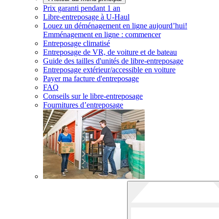
Prix garanti pendant 1 an
Libre-entreposage à
U-Haul
Louez un déménagement en ligne aujourd’hui!
Emménagement en ligne : commencer
Entreposage climatisé
Entreposage de VR, de voiture et de bateau
Guide des tailles d'unités de libre-entreposage
Entreposage extérieur/accessible en voiture
Payer ma facture d'entreposage
FAQ
Conseils sur le libre-entreposage
Fournitures d’entreposage