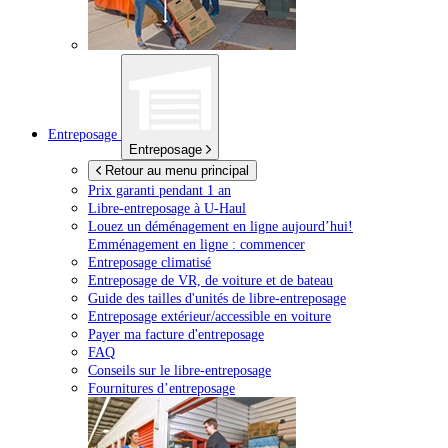
Entreposage
Entreposage
Retour au menu principal
Prix garanti pendant 1 an
Libre-entreposage à
U-Haul
Louez un déménagement en ligne aujourd’hui!
Emménagement en ligne : commencer
Entreposage climatisé
Entreposage de VR, de voiture et de bateau
Guide des tailles d'unités de libre-entreposage
Entreposage extérieur/accessible en voiture
Payer ma facture d'entreposage
FAQ
Conseils sur le libre-entreposage
Fournitures d’entreposage