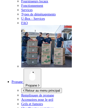
Fournisseurs locaux
Fonctionnement
Services
Types de déménagements
U-Box -
Services
FAQ
Propane
Propane
Retour au menu principal
Remplissage de propane
Accessoires pour le gril
Grils et fumoirs