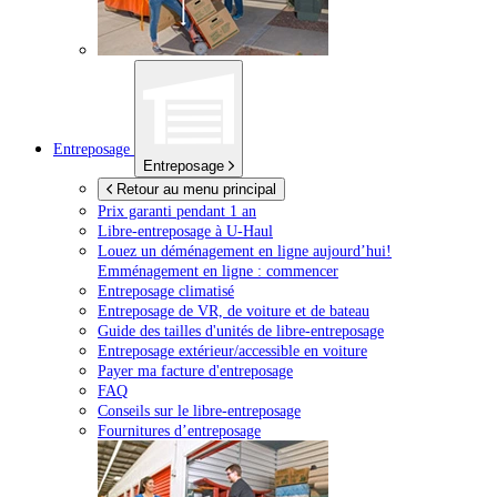
Entreposage
Entreposage
Retour au menu principal
Prix garanti pendant 1 an
Libre-entreposage à
U-Haul
Louez un déménagement en ligne aujourd’hui!
Emménagement en ligne : commencer
Entreposage climatisé
Entreposage de VR, de voiture et de bateau
Guide des tailles d'unités de libre-entreposage
Entreposage extérieur/accessible en voiture
Payer ma facture d'entreposage
FAQ
Conseils sur le libre-entreposage
Fournitures d’entreposage