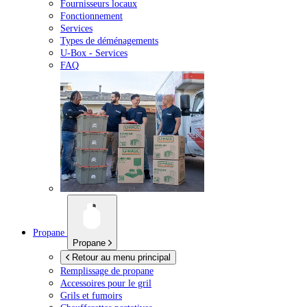
Fournisseurs locaux
Fonctionnement
Services
Types de déménagements
U-Box -
Services
FAQ
Propane
Propane
Retour au menu principal
Remplissage de propane
Accessoires pour le gril
Grils et fumoirs