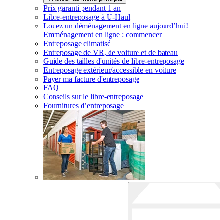
Prix garanti pendant 1 an
Libre-entreposage à
U-Haul
Louez un déménagement en ligne aujourd’hui!
Emménagement en ligne : commencer
Entreposage climatisé
Entreposage de VR, de voiture et de bateau
Guide des tailles d'unités de libre-entreposage
Entreposage extérieur/accessible en voiture
Payer ma facture d'entreposage
FAQ
Conseils sur le libre-entreposage
Fournitures d’entreposage