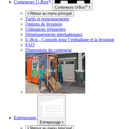
®
Conteneurs
U-Box
®
Conteneurs
U-Box
Retour au menu principal
Tarifs et renseignements
Options de livraison
Utilisations fréquentes
Déménagements internationaux
U-Box -
Conseils pour l’emballage et la livraison
FAQ
Dimensions du conteneur
Entreposage
Entreposage
Retour au menu principal