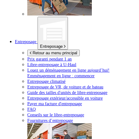
Entreposage
Entreposage
Retour au menu principal
Prix garanti pendant 1 an
Libre-entreposage à
U-Haul
Louez un déménagement en ligne aujourd’hui!
Emménagement en ligne : commencer
Entreposage climatisé
Entreposage de VR, de voiture et de bateau
Guide des tailles d'unités de libre-entreposage
Entreposage extérieur/accessible en voiture
Payer ma facture d'entreposage
FAQ
Conseils sur le libre-entreposage
Fournitures d’entreposage