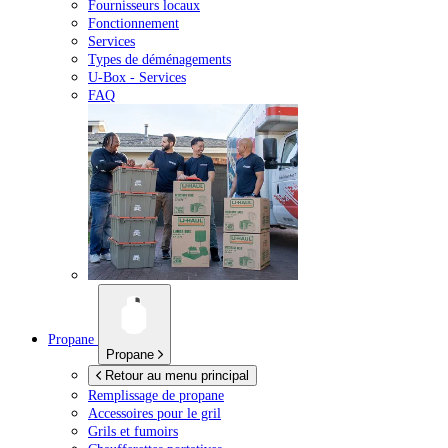
Fournisseurs locaux
Fonctionnement
Services
Types de déménagements
U-Box -
Services
FAQ
Propane
Propane
Retour au menu principal
Remplissage de propane
Accessoires pour le gril
Grils et fumoirs