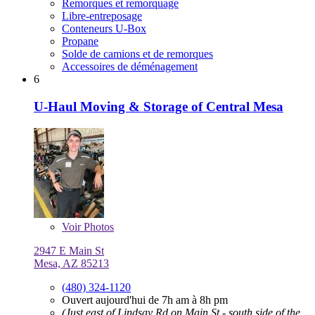
Remorques et remorquage
Libre-entreposage
Conteneurs U-Box
Propane
Solde de camions et de remorques
Accessoires de déménagement
6
U-Haul Moving & Storage of Central Mesa
Voir
Photos
2947 E Main St
Mesa, AZ 85213
(480) 324-1120
Ouvert aujourd'hui de 7h am à 8h pm
(Just east of Lindsay Rd on Main St - south side of the