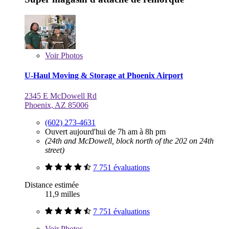
Voir
Photos
U-Haul Moving & Storage at Phoenix Airport
2345 E McDowell Rd
Phoenix, AZ 85006
(602) 273-4631
Ouvert aujourd'hui de 7h am à 8h pm
(24th and McDowell, block north of the 202 on 24th
street)
7 751 évaluations
Distance estimée
11,9 milles
7 751 évaluations
Voir
Photos