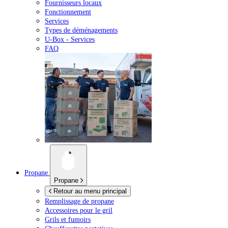
Fournisseurs locaux
Fonctionnement
Services
Types de déménagements
U-Box -
Services
FAQ
Propane
Propane
Retour au menu principal
Remplissage de propane
Accessoires pour le gril
Grils et fumoirs