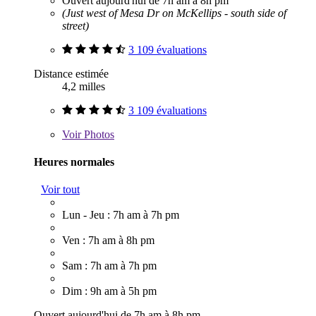
Ouvert aujourd'hui de 7h am à 8h pm
(Just west of Mesa Dr on McKellips - south side of
street)
3 109 évaluations
Distance estimée
4,2 milles
3 109 évaluations
Voir
Photos
Heures normales
Voir tout
Lun - Jeu : 7h am à 7h pm
Ven : 7h am à 8h pm
Sam : 7h am à 7h pm
Dim : 9h am à 5h pm
Ouvert aujourd'hui de 7h am à 8h pm