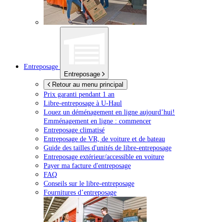
Entreposage
Entreposage
Retour au menu principal
Prix garanti pendant 1 an
Libre-entreposage à
U-Haul
Louez un déménagement en ligne aujourd’hui!
Emménagement en ligne : commencer
Entreposage climatisé
Entreposage de VR, de voiture et de bateau
Guide des tailles d'unités de libre-entreposage
Entreposage extérieur/accessible en voiture
Payer ma facture d'entreposage
FAQ
Conseils sur le libre-entreposage
Fournitures d’entreposage