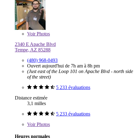
Voir
Photos
2340 E Apache Blvd
Tempe, AZ 85288
(480) 968-0493
Ouvert aujourd'hui de 7h am à 8h pm
(Just east of the Loop 101 on Apache Blvd - north side
of the street)
5 233 évaluations
Distance estimée
3,1 milles
5 233 évaluations
Voir
Photos
Heures normales