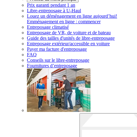
Prix garanti pendant 1 an
Libre-entreposage à
U-Haul
Louez un déménagement en ligne aujourd’hui!
Emménagement en ligne : commencer
Entreposage climatisé
Entreposage de VR, de voiture et de bateau
Guide des tailles d'unités de libre-entreposage
Entreposage extérieur/accessible en voiture
Payer ma facture d'entreposage
FAQ
Conseils sur le libre-entreposage
Fournitures d’entreposage