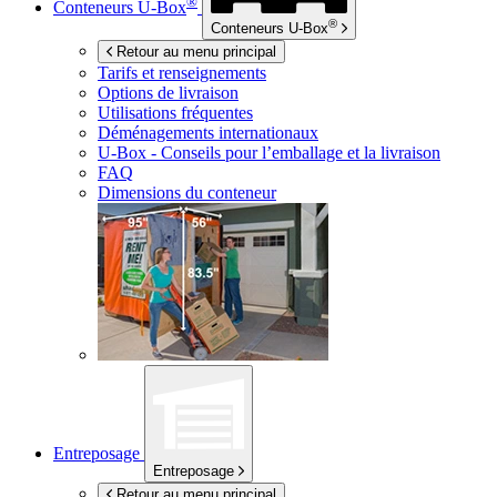
®
Conteneurs
U-Box
®
Conteneurs
U-Box
Retour au menu principal
Tarifs et renseignements
Options de livraison
Utilisations fréquentes
Déménagements internationaux
U-Box -
Conseils pour l’emballage et la livraison
FAQ
Dimensions du conteneur
Entreposage
Entreposage
Retour au menu principal